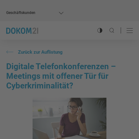
Geschäftskunden
Kontrastmodus ums
Suche öffnen
Hauptnavigation
Inhalt
Zurück zur Auflistung
Digitale Telefonkonferenzen –
Meetings mit offener Tür für
Cyberkriminalität?