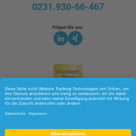
0231.930-66-467
Folgen Sie uns:
LinkedIn
Xing