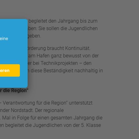
itel. DOKOM21 begleitet den Jahrgang bis zum
emeinsam haben: Sie sollen die Jugendlichen
naus etwas mitgeben.
ielte Jugendförderung braucht Kontinuität.
an der Schule am Hafen ganz bewusst von der
im Segeln oder bei Technikprojekten – den
gt und durch diese Beständigkeit nachhaltig in
r die Region“
 Verantwortung für die Region“ unterstützt
der Nordstadt. Der regionale
. Mal in Folge für einen gesamten Jahrgang die
begleitet die Jugendlichen von der 5. Klasse