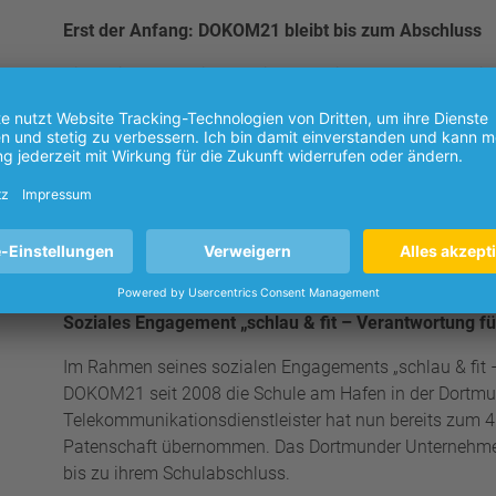
Erst der Anfang: DOKOM21 bleibt bis zum Abschluss
Die Projektwoche ist dabei längst nicht das letzte Kap
Schulabschluss mit regelmäßigen Aktionen, die eines g
fordern, begeistern und ihnen über den Schulalltag hi
Imo Gatz, Lehrer an der Schule am Hafen, ergänzt: „Gez
Deshalb freuen wir uns, dass DOKOM21 unsere Kinder 
fünften Klasse bis zum Schulabschluss begleitet. Ob be
Kindern und Jugendlichen werden Perspektiven aufgezei
ihrer persönlichen Entwicklung gestärkt.“
Soziales Engagement „schlau & fit – Verantwortung fü
Im Rahmen seines sozialen Engagements „schlau & fit –
DOKOM21 seit 2008 die Schule am Hafen in der Dortmun
Telekommunikationsdienstleister hat nun bereits zum 4
Patenschaft übernommen. Das Dortmunder Unternehmen 
bis zu ihrem Schulabschluss.