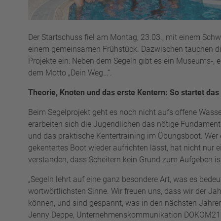
Der Startschuss fiel am Montag, 23.03., mit einem Sch
einem gemeinsamen Frühstück. Dazwischen tauchen die 
Projekte ein: Neben dem Segeln gibt es ein Museums-, ei
dem Motto „Dein Weg…“.
Theorie, Knoten und das erste Kentern: So startet das
Beim Segelprojekt geht es noch nicht aufs offene Wasser
erarbeiten sich die Jugendlichen das nötige Fundament:
und das praktische Kentertraining im Übungsboot. Wer ei
gekentertes Boot wieder aufrichten lässt, hat nicht nur 
verstanden, dass Scheitern kein Grund zum Aufgeben is
„Segeln lehrt auf eine ganz besondere Art, was es bede
wortwörtlichsten Sinne. Wir freuen uns, dass wir der J
können, und sind gespannt, was in den nächsten Jahren
Jenny Deppe, Unternehmenskommunikation DOKOM21