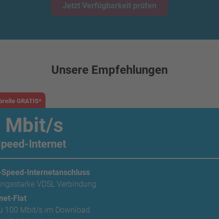
Jetzt Verfügbarkeit prüfen
Unsere Empfehlungen
breite GRATIS*
 Mbit/s
peed-Internet
-Speed-Internetanschluss
tungsstarke VDSL Verbindung
net-Flat
zu 100 Mbit/s im Download