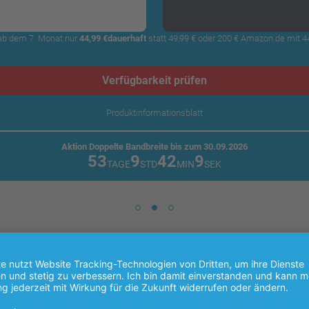
, ab dem 7. Monat nur
44,99 €
dauerhaft
statt 49,99 € oder 200 € Amazon.de mit 44
Verfügbarkeit prüfen
Produkt­informations­blatt
Aktion Doppelte Bandbreite bis zum 30.09.2026
53
9
42
8
TAGE
STD
MIN
SEK
Internetanschluss mit Prämienauswahl
-Speed sichern – und selbst wählen, wie 