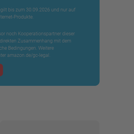
 gilt bis zum 30.09.2026 und nur auf
ternet-Produkte.
or noch Kooperationspartner dieser
em direkten Zusammenhang mit dem
iche Bedingungen. Weitere
nter amazon.de/gc-legal.