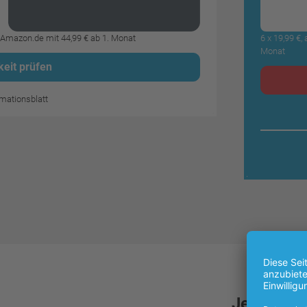
6 x 19,99 €
€ Amazon.de mit 44,99 € ab 1. Monat
Monat
eit prüfen
mations­blatt
Jetzt High