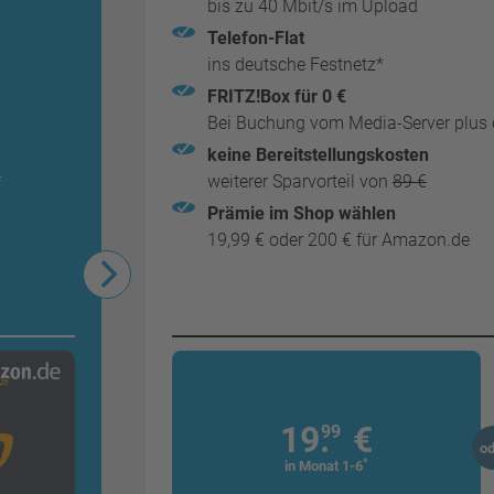
bis zu 40 Mbit/s im Upload
Telefon-Flat
ins deutsche Festnetz*
FRITZ!Box für 0 €
Bei Buchung vom Media-Server plus d
keine Bereitstellungskosten
*
weiterer Sparvorteil von
89 €
Prämie im Shop wählen
19,99 € oder 200 € für Amazon.de
19.
€
99
od
*
in Monat 1-6