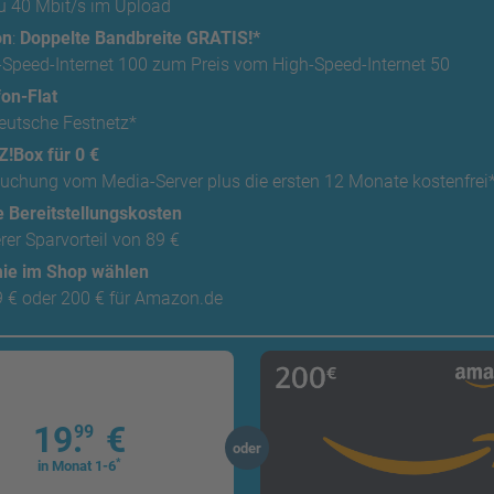
zu 40 Mbit/s im Upload
on
:
Doppelte Bandbreite GRATIS!*
-Speed-Internet 100 zum Preis vom High-Speed-Internet 50
fon-Flat
deutsche Festnetz*
Z!Box für 0 €
Buchung vom Media-Server plus die ersten 12 Monate kostenfrei
e Bereitstellungskosten
rer Sparvorteil von 89 €
ie im Shop wählen
9 € oder 200 € für Amazon.de
19.
€
99
oder
*
in Monat 1-6