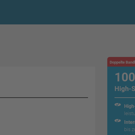
Doppelte Band
100
High-S
High
leis
Inter
bis 