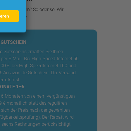
 Bonus sichern? So oder so: Wir
n Ihr Zuhause.
E GUTSCHEIN
 Gutscheins erhalten Sie Ihren
er E-Mail. Bei High-Speed-Internet 50
100 €, bei High-SpeedInternet 100 und
0 € Amazon.de Gutschein. Der Versand
rrufsfrist.
MONATE 1–6
ten 6 Monaten von einem vergünstigten
9 € monatlich statt des regulären
t sich der Preis nach der gewählten
fügbarkeitsprüfung). Der Rabatt wird
n sechs Rechnungen berücksichtigt.