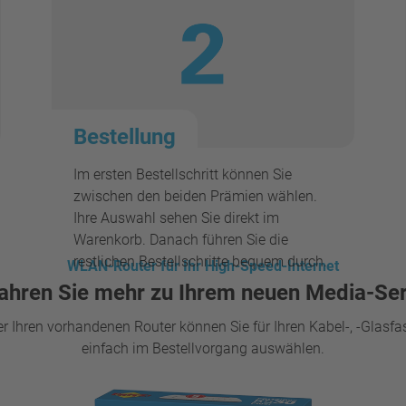
Bestellung
Im ersten Bestellschritt können Sie
zwischen den beiden Prämien wählen.
Ihre Auswahl sehen Sie direkt im
Warenkorb. Danach führen Sie die
restlichen Bestellschritte bequem durch.
WLAN-Router für Ihr High-Speed-Internet
ahren Sie mehr zu Ihrem neuen Media-Se
 Ihren vorhandenen Router können Sie für Ihren Kabel-, -Glasf
einfach im Bestellvorgang auswählen.