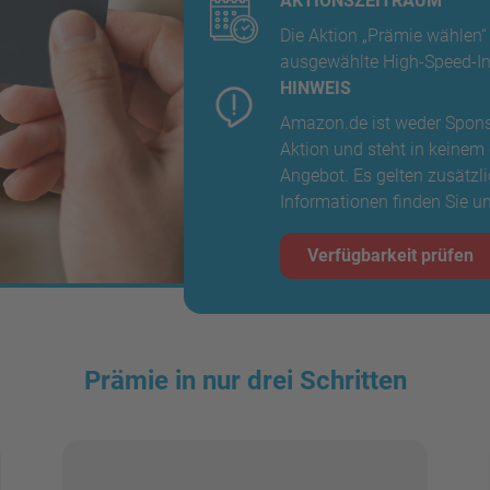
AKTIONSZEITRAUM
Die Aktion „Prämie wählen“
ausgewählte High-Speed-In
HINWEIS
Amazon.de ist weder Spons
Aktion und steht in kein
Angebot. Es gelten zusätzl
Informationen finden Sie u
Verfügbarkeit prüfen
Prämie in nur drei Schritten