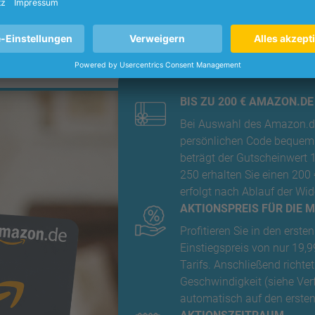
ten besonders günstig surfen oder sich direkt einen attraktiven
nserem leistungsstarken Internet digitale Lebensqualität direkt i
BIS ZU 200 € AMAZON.D
Bei Auswahl des Amazon.de
persönlichen Code bequem p
beträgt der Gutscheinwert 
250 erhalten Sie einen 20
erfolgt nach Ablauf der Wide
AKTIONSPREIS FÜR DIE 
Profitieren Sie in den ers
Einstiegspreis von nur 19,9
Tarifs. Anschließend richte
Geschwindigkeit (siehe Ver
automatisch auf den erste