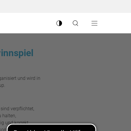
Kontrastmodus umschalten
Suche öffnen
Hauptnavigation
nnspiel
nisiert und wird in
up.
ind verpflichtet,
 halten,
ig und korrekt
ekommunikation