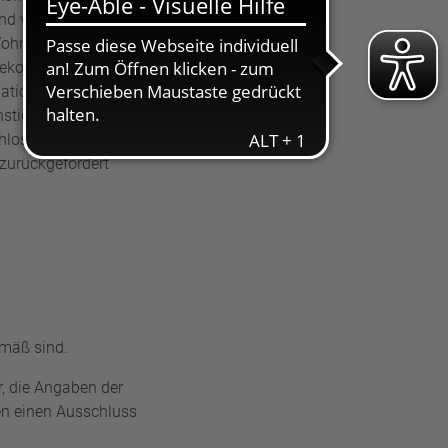
nd von der
Wohnsitz oder
elekommunikation
ation des
nstigen Verstoß
hlossen werden.
zurückgefordert
emäß sind.
r, die Angaben der
en einen Ausschluss