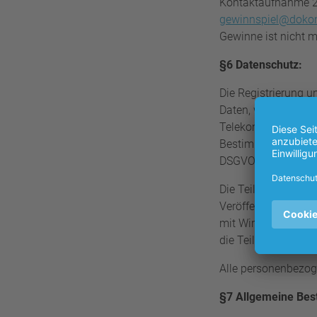
Kontaktaufnahme 24
gewinnspiel@doko
Gewinne ist nicht m
§6 Datenschutz:
Die Registrierung 
Daten, wie z.B. Vo
Telekommunikatio
Bestimmungen behand
DSGVO.
Die Teilnehmer könn
Veröffentlichung, 
mit Wirkung für die
die Teilnahmeberec
Alle personenbezog
§7 Allgemeine Bes