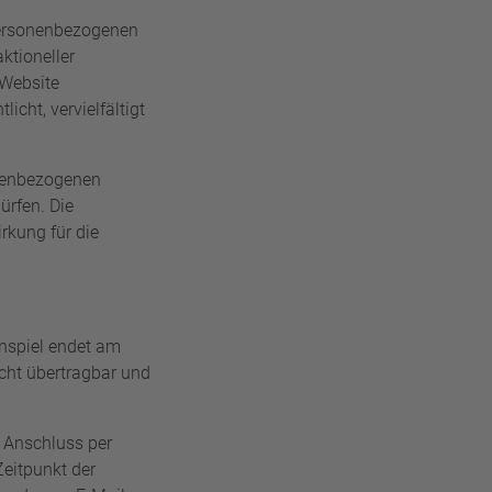
 personenbezogenen
tioneller
 Website
cht, vervielfältigt
onenbezogenen
ürfen. Die
rkung für die
nspiel endet am
cht übertragbar und
m Anschluss per
Zeitpunkt der