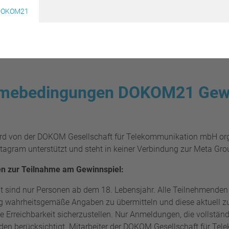
DOKOM21
hmebedingungen DOKOM21 Gewi
rd von der DOKOM Gesellschaft für Telekommunikation mbH orga
tagram unterstützt und steht in keiner Verbindung zur Meta Gro
n zur Teilnahme am Gewinnspiel:
 sind nur Personen ab dem 18. Lebensjahr. Alle Teilnehmenden s
ng wahrheitsgemäße Angaben zu übermitteln und diese aktuell zu
 Erreichbarkeit sicherzustellen. Nur Anmeldungen, die vollständ
den berücksichtigt. Mitarbeiter der
DOKOM Gesellschaft für Tel