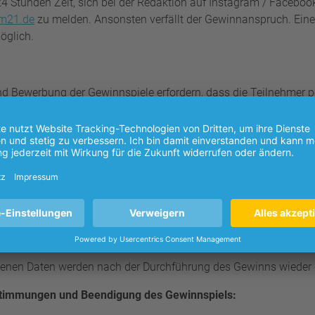
 Stunden Zeit, sich bei der Redaktion auf Instagram / Facebook
m21.de
zu melden. Ansonsten verfällt der Gewinnanspruch. Ein
öglich.
und Bewerbung der Gewinnspiele erfordern, dass die Teilnehmer
r- und Nachname und die E-Mail-Adresse angeben.
DOKOM Gesell
n mbH
werden sämtliche dieser persönlichen Daten gemäß den r
eln. Die Rechtmäßigkeit der Datenverarbeitung ergibt sich aus A
en die Entfernung der gespeicherten Daten jederzeit verlangen u
Speicherung und Verarbeitung und Nutzung ihrer personenbezoge
 Zukunft widerrufen. Bei der gewünschten Entfernung der Daten en
htigung für das Losverfahren zum Gewinn.
enen Daten werden nach der Durchführung des Gewinns wieder 
timmungen und Beendigung des Gewinnspiels: