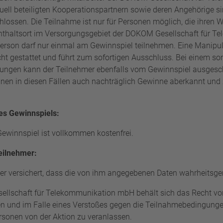
ell beteiligten Kooperationspartnern sowie deren Angehörige si
ossen. Die Teilnahme ist nur für Personen möglich, die ihren 
thaltsort im Versorgungsgebiet der
DOKOM Gesellschaft für T
erson darf nur einmal am Gewinnspiel teilnehmen. Eine Manipul
cht gestattet und führt zum sofortigen Ausschluss. Bei einem so
ungen kann der Teilnehmer ebenfalls vom Gewinnspiel ausgesc
nen in diesen Fällen auch nachträglich Gewinne aberkannt und 
es Gewinnspiels:
ewinnspiel ist vollkommen kostenfrei.
eilnehmer:
mer versichert, dass die von ihm angegebenen Daten wahrheitsg
llschaft für Telekommunikation mbH
behält sich das Recht vo
en und im Falle eines Verstoßes gegen die Teilnahmebedingung
rsonen von der Aktion zu veranlassen.