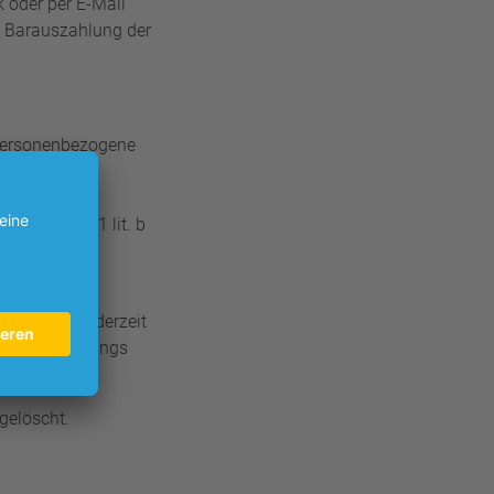
 oder per E-Mail
e Barauszahlung der
 personenbezogene
schaft für
echtlichen
rt. 6 Abs. 1 lit. b
nd die zur
nen Daten jederzeit
tfällt allerdings
gelöscht.