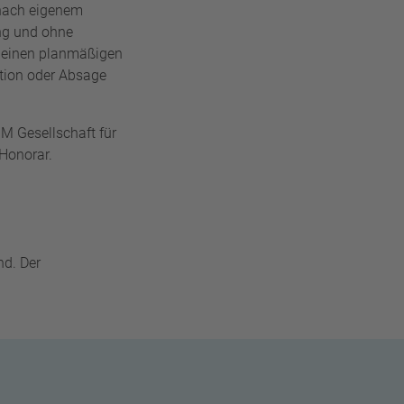
 nach eigenem
ng und ohne
e einen planmäßigen
ation oder Absage
 Gesellschaft für
 Honorar.
d. Der