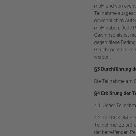
mbH
und von eventu
Teilnahme ausgeschl
gewöhnlichen Aufen
mbH
haben. Jede P
Gewinnspiels ist ni
gegen diese Beding
Gegebenenfalls kön
werden.
§3 Durchführung d
Die Teilnahme am G
§4 Erklärung der T
4.1. Jeder Teilneh
4.2. Die
DOKOM Gese
Teilnehmer zu prüf
der betreffenden Pe