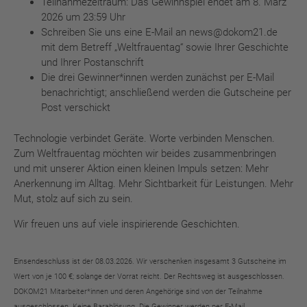
Teilnahmezeitraum: Das Gewinnspiel endet am 8. März
2026 um 23:59 Uhr
Schreiben Sie uns eine E-Mail an news@dokom21.de
mit dem Betreff „Weltfrauentag“ sowie Ihrer Geschichte
und Ihrer Postanschrift
Die drei Gewinner*innen werden zunächst per E-Mail
benachrichtigt; anschließend werden die Gutscheine per
Post verschickt
Technologie verbindet Geräte. Worte verbinden Menschen.
Zum Weltfrauentag möchten wir beides zusammenbringen
und mit unserer Aktion einen kleinen Impuls setzen: Mehr
Anerkennung im Alltag. Mehr Sichtbarkeit für Leistungen. Mehr
Mut, stolz auf sich zu sein.
Wir freuen uns auf viele inspirierende Geschichten.
Einsendeschluss ist der 08.03.2026. Wir verschenken insgesamt 3 Gutscheine im
Wert von je 100 €; solange der Vorrat reicht. Der Rechtsweg ist ausgeschlossen.
DOKOM21 Mitarbeiter*innen und deren Angehörige sind von der Teilnahme
ausgeschlossen. Keine Barablösung. Die Gewinner werden per E-Mail