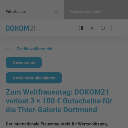
Privatkunden
Verfügbarkeit prüfen
Kontrastmodus umschalt
Benutzer-Menü öffn
Suche öffnen
Hauptnavigation
Inhalt
Zur Newsübersicht
Newsarchiv
Newsletter abonnieren
Zum Weltfrauentag: DOKOM21
verlost 3 × 100 € Gutscheine für
die Thier-Galerie Dortmund
Der Internationale Frauentag steht für Wertschätzung,