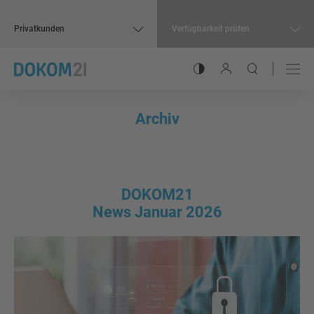
Privatkunden
Verfügbarkeit prüfen
Kontrastmodus umschalt
Benutzer-Menü öffn
Suche öffnen
Hauptnavigation
Inhalt
Archiv
DOKOM21
News Januar 2026